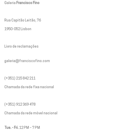
Galeria
Francisco Fino
Rua Capitão Leitão, 76
1950-052 Lisbon
Livro de reclamações
galeria@franciscofino.com
(+351) 215 842 211
Chamada da rede fixa nacional
(+351) 912 369 478
Chamada da rede móvel nacional
Tue. - Fri.
12 PM – 7 PM